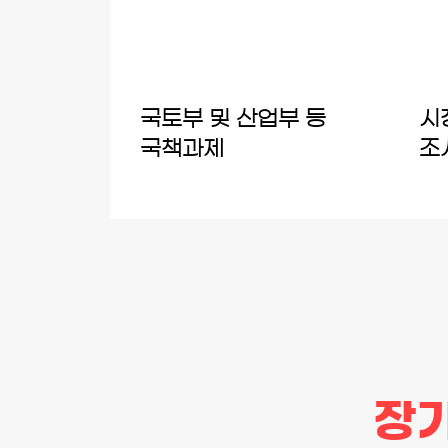
​국토부 및 산업부 등
​
국책과제
조
장기