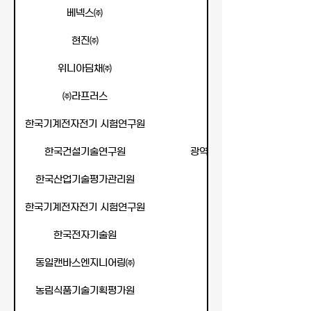
베넥스㈜
에너지 효율을 높이기 
현진㈜
위니아딤채㈜
㈜라프러스
한국기계전자전기 시험연구원
한국건설기술연구원
광역 단위 수소 기반 에너지 
한국산업기술평가관리원
한국기계전자전기 시험연구원
한국전자기술원
동일캔바스엔지니어링㈜
농림식품기술기획평가원