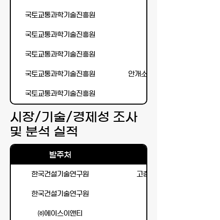
국토교통과학기술진흥원
국토교통과학기술진흥원
국토교통과학기술진흥원
국토교통과학기술진흥원
안개소산을 위한 열음향 및 방출입
국토교통과학기술진흥원
시장/기술/경제성 조사
및 분석 실적
발주처
한국건설기술연구원
고층건축물 내 중량 수직농장
한국건설기술연구원
수소 인프라 분야 핵심설
㈜에이스이앤티